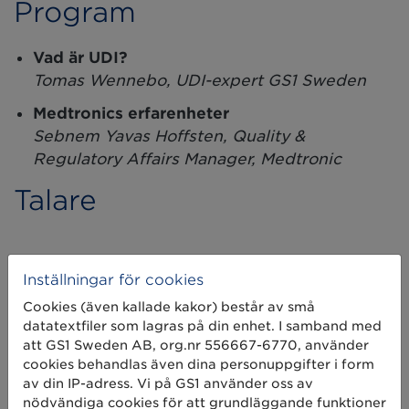
Program
Vad är UDI?
Tomas Wennebo, UDI-expert GS1 Sweden
Medtronics erfarenheter
Sebnem Yavas Hoffsten, Quality &
Regulatory Affairs Manager, Medtronic
Talare
Inställningar för cookies
Sebnem Yavas Hoffsten
Cookies (även kallade kakor) består av små
datatextfiler som lagras på din enhet. I samband med
Quality & Regulatory Affairs
att GS1 Sweden AB, org.nr 556667-6770, använder
Manager | Nordic, Medtronic
cookies behandlas även dina personuppgifter i form
av din IP-adress. Vi på GS1 använder oss av
nödvändiga cookies för att grundläggande funktioner