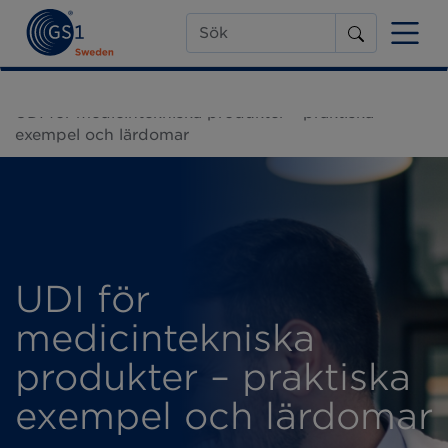
Start
Webinars
UDI för medicintekniska produkter – praktiska
exempel och lärdomar
UDI för
medicintekniska
produkter – praktiska
exempel och lärdomar