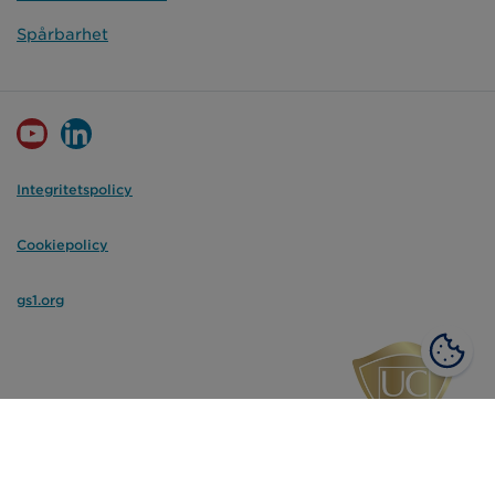
Spårbarhet
Integritetspolicy
Cookiepolicy
gs1.org