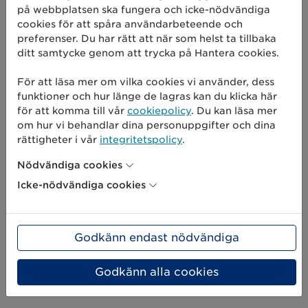
på webbplatsen ska fungera och icke-nödvändiga
cookies för att spåra användarbeteende och
preferenser. Du har rätt att när som helst ta tillbaka
Tomas Wennebo
ditt samtycke genom att trycka på Hantera cookies.
UDI-expert, GS1 Sweden
För att läsa mer om vilka cookies vi använder, dess
funktioner och hur länge de lagras kan du klicka här
för att komma till vår
cookiepolicy
. Du kan läsa mer
om hur vi behandlar dina personuppgifter och dina
rättigheter i vår
integritetspolicy
.
Nödvändiga cookies
Olivia Karringer
Icke-nödvändiga cookies
Client Manager Healthcare, GS1
Sweden
Moderator
Godkänn endast nödvändiga
Godkänn alla cookies