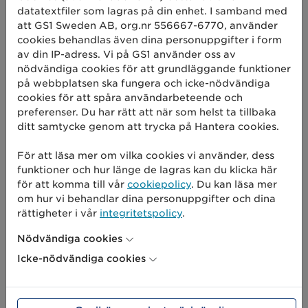
datatextfiler som lagras på din enhet. I samband med
Deltar i samtalet gör
Per A Ekstrand
,
att GS1 Sweden AB, org.nr 556667-6770, använder
Handelsexpert, delägare och analyschef USP:ar
cookies behandlas även dina personuppgifter i form
- IDEI Concepts,
Stina Thorgerzon
,
av din IP-adress. Vi på GS1 använder oss av
marknadsdirektör Coop Sverige och
Mårten
nödvändiga cookies för att grundläggande funktioner
Tenne
, handlare ICA Maxi Nyköping.
på webbplatsen ska fungera och icke-nödvändiga
cookies för att spåra användarbeteende och
Samtalet modereras av Cecilia Anneling,
preferenser. Du har rätt att när som helst ta tillbaka
Svensk Dagligvaruhandel.
ditt samtycke genom att trycka på Hantera cookies.
För att läsa mer om vilka cookies vi använder, dess
funktioner och hur länge de lagras kan du klicka här
för att komma till vår
cookiepolicy
. Du kan läsa mer
om hur vi behandlar dina personuppgifter och dina
rättigheter i vår
integritetspolicy
.
Nödvändiga cookies
Icke-nödvändiga cookies