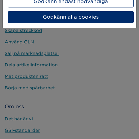
Godkänn endast nödvändiga
Godkänn alla cookies
Kom igång
Skapa streckkod
Använd GLN
Sälj på marknadsplatser
Dela artikelinformation
Mät produkten rätt
Börja med spårbarhet
Om oss
Det här är vi
GS1-standarder