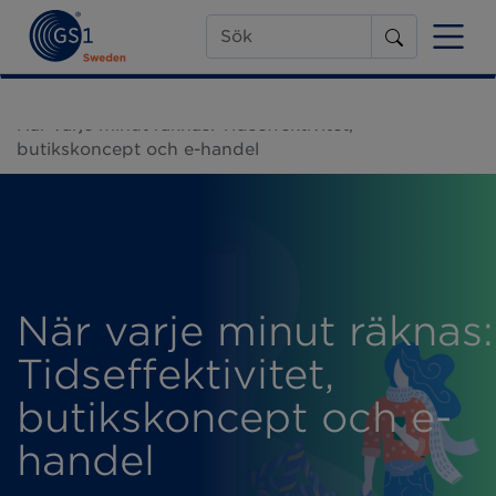
Start
Webinars
När varje minut räknas: Tidseffektivitet,
butikskoncept och e-handel
När varje minut räknas:
Tidseffektivitet,
butikskoncept och e-
handel